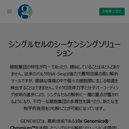
Skip
to
お見積|ご注文
content
シングルセルのシーケンシングソリュー
ション
細胞集団の特性が均一であったり、類似していることはほとんどあり
ません。従来のバルクRNA-Seqは強力で費用効果の高い解析
ツールですが、複雑な環境の中で個々の細胞間に生じる相違を
検出することはできません。マイクロ流体力学と分子バーコーディン
グ技術の進歩により、シングルセルの解析に一層の重点が置かれ
るようになり、不均一な細胞集団の多様性を調べたり、新たな生
物学的発見をひも解くことが可能になっています。
GENEWIZは、最新技術である
10x Genomics®
Chromium™
を活用したシングルセル解析ソリューションを提供し