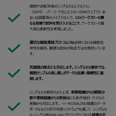
細胞や逆転写後のシングルセルエマルジョン
（GEM）、バーコード化した10x cDNAライブラリ、あ
るいは調製済みライブラリという、
10xワークフローの異
なる段階で試料を受け入れることで、
ワークフローの最
大限の柔軟性を実現しました。
適切な細胞凍結プロトコル
が輸送時における細胞生
存性を維持。簡便な試料の発送方法を提供していま
す。
死細胞の除去にも対応します。シングルセル解析では、
細胞サンプルの良し悪しがデータの品質・信頼性に直
結します。
シングルセル解析のより上流、
新鮮組織からの細胞分
散や凍結組織からの核抽出
にも条件検討・パイロット
実験から対応します。
<!–
ROSALIND搭載のデータ
ポータルなどの双方向型ソフトウェアを通じて、シングルセ
ル・シングル核RNA-Seqプロジェクトにおける
結果を可