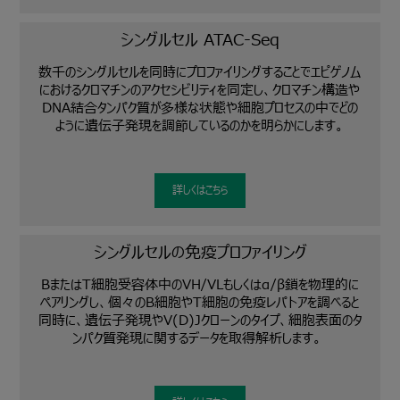
シングルセル ATAC-Seq
数千のシングルセルを同時にプロファイリングすることでエピゲノム
におけるクロマチンのアクセシビリティを同定し、クロマチン構造や
DNA結合タンパク質が多様な状態や細胞プロセスの中でどの
ように遺伝子発現を調節しているのかを明らかにします。
詳しくはこちら
シングルセルの免疫プロファイリング
BまたはT細胞受容体中のVH/VLもしくはα/β鎖を物理的に
ペアリングし、個々のB細胞やT細胞の免疫レパトアを調べると
同時に、遺伝子発現やV(D)Jクローンのタイプ、細胞表面のタ
ンパク質発現に関するデータを取得解析します。