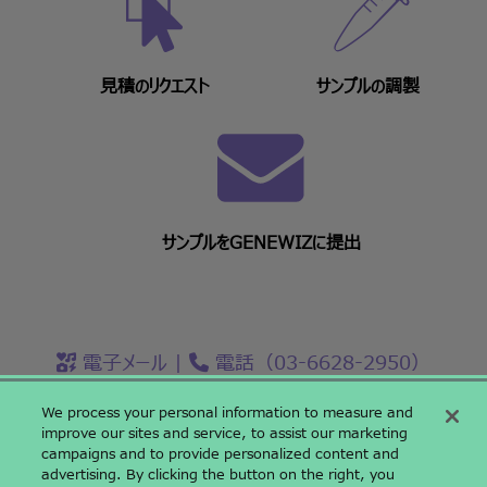
見積のリクエスト
サンプルの調製
サンプルをGENEWIZに提出
電子メール
|
電話（03-6628-2950）
We process your personal information to measure and
improve our sites and service, to assist our marketing
campaigns and to provide personalized content and
〒142-0043 東京都品川区二葉二丁目9番15号 NFパークビルディング
advertising. By clicking the button on the right, you