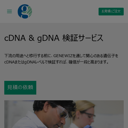
Skip
to
お見積|ご注文
content
cDNA
&
gDNA
検証サービス
下流の用途へと移行する前に、GENEWIZを通して関心のある遺伝子を
cDNAまたはgDNAレベルで検証すれば、確信が一段と高まります。
見積の依頼