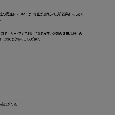
性の構造体については、修正が加えられた培養条件のもとで
。
GLP）サービスもご利用になれます。薬剤の臨床試験への
は、
こちら
をクリックしてください。
列確認が可能