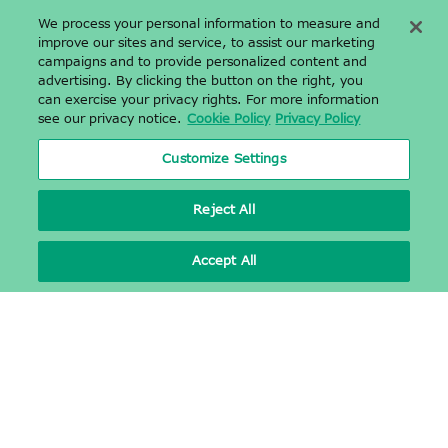
We process your personal information to measure and
improve our sites and service, to assist our marketing
campaigns and to provide personalized content and
advertising. By clicking the button on the right, you
can exercise your privacy rights. For more information
see our privacy notice.
Cookie Policy
Privacy Policy
Customize Settings
Reject All
Accept All
〒142-0043 東京都品川区二葉二丁目9番15号 NFパークビルディング
4階
NF Park Building 4F, 2-9-15, Futaba, Shinagawa-ku, Tokyo,
Japan 1420043