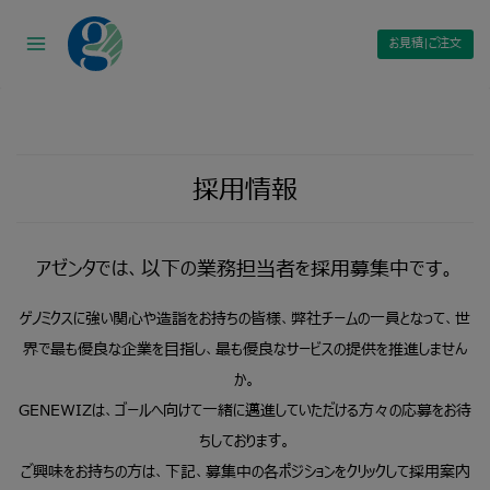
Skip
to
お見積|ご注文
content
採用情報
アゼンタでは、以下の業務担当者を採用募集中です。
ゲノミクスに強い関心や造詣をお持ちの皆様、弊社チームの一員となって、世
界で最も優良な企業を目指し、最も優良なサービスの提供を推進しません
か。
GENEWIZは、ゴールへ向けて一緒に邁進していただける方々の応募をお待
ちしております。
ご興味をお持ちの方は、下記、募集中の各ポジションをクリックして採用案内