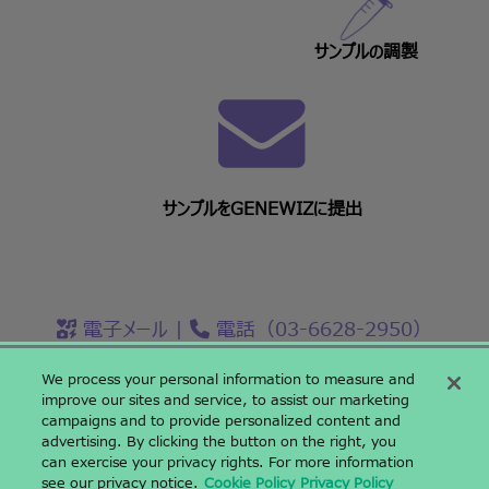
サンプルの調製
サンプルをGENEWIZに提出
電子メール
|
電話（03-6628-2950）
We process your personal information to measure and
improve our sites and service, to assist our marketing
campaigns and to provide personalized content and
〒142-0043 東京都品川区二葉二丁目9番15号 NFパークビルディング
advertising. By clicking the button on the right, you
4階
can exercise your privacy rights. For more information
NF Park Building 4F, 2-9-15, Futaba, Shinagawa-ku, Tokyo,
see our privacy notice.
Cookie Policy
Privacy Policy