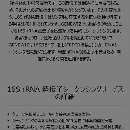
複合体の不可欠要素です。この遺伝子は構造的に重要であるた
め、その進化の速度は比較的緩やかとなっています。その不変性か
ら、16S rRNA遺伝子はサンプルに存在する原核生物種を特定す
る手段として用いられています。GENEWIZは、お客様の細菌コロニ
ーから16S rRNA遺伝子を迅速かつ効果的にシーケンシングします。
お客様はクローン性細菌サンプルを提出していただくだけで、
GENEWIZは16Sプライマーを用いてPCR増幅とサンガーDNAシー
ケンシングを実施いたします、細菌gDNAの抽出は不要なため、準
備にかかる時間を短縮できます。
16S
rRNA
遺伝子シーケンシングサービス
の詳細
クローン性細菌コロニーから直接PCR増幅を実施
シーケンシングの質を高めるため粗PCR産物に酵素精製を実施
ご要望に応じて、ゲル電気泳動を用いたPCR産物の追加解析も提供