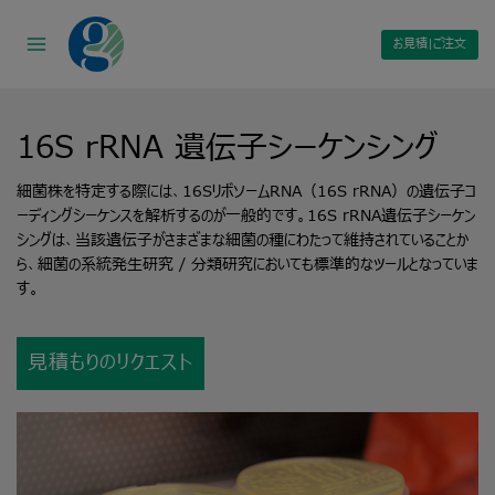
Skip
to
お見積|ご注文
content
16S rRNA
遺伝子シーケンシング
細菌株を特定する際には、16SリボソームRNA（16S rRNA）の遺伝子コ
ーディングシーケンスを解析するのが一般的です。16S rRNA遺伝子シーケン
シングは、当該遺伝子がさまざまな細菌の種にわたって維持されていることか
ら、細菌の系統発生研究 / 分類研究においても標準的なツールとなっていま
す。
見積もりのリクエスト