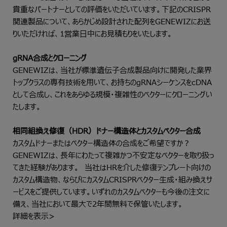
貴重なパートナーとしての評価をいただいています。下記のCRISPR
関連製品について、あらかじめ設計された配列をGENEWIZにお送
りいただければ、1営業日中にお見積もりをいたします。
gRNA合成とクローニング
GENEWIZは、当社が標準遺伝子合成製品向けに開発した業界
トップクラスの専有技術を用いて、お持ちのgRNAシーケンスをcDNA
として合成し、これをあらゆる規模・複雑性のベクターにクローニングい
たします。
相同組換え修復（HDR）ドナー構造体とカスタムベクター合成
カスタムドナーまたはベクター構造体の合成をご希望ですか？
GENEWIZは、長年にわたって複雑かつ不安定なベクターを取り扱っ
てきた経験があります。 当社はHRを介した修復テンプレート向けの
カスタム構造物、ならびにカスタムCRISPRベクター生成・組み換えサ
ービスをご提供しています。いずれのカスタムベクターも今後の注文に
備え、当社において最大で2年間無料で保管いたします。
詳細を表示>