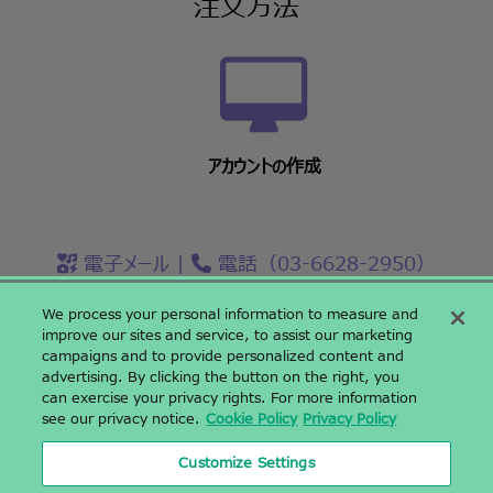
注文方法
アカウントの作成
電子メール
|
電話（03-6628-2950）
We process your personal information to measure and
improve our sites and service, to assist our marketing
campaigns and to provide personalized content and
〒142-0043 東京都品川区二葉二丁目9番15号 NFパークビルディング
advertising. By clicking the button on the right, you
4階
can exercise your privacy rights. For more information
NF Park Building 4F, 2-9-15, Futaba, Shinagawa-ku, Tokyo,
see our privacy notice.
Cookie Policy
Privacy Policy
Japan 1420043
03-6628-2950
|
03-6628-2951
|
Customize Settings
Sales.Japan@azenta.com