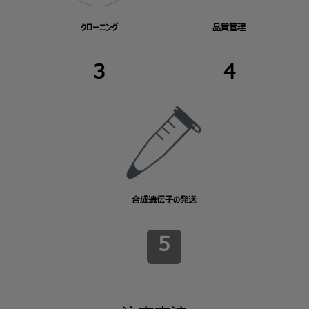
クローニング
品質管理
3
4
合成遺伝子の発送
5