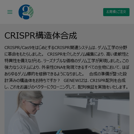
Skip
to
お見積|ご注文
content
CRISPR構造体合成
CRISPR/Cas9をはじめとするCRISPR関連システムは、ゲノム工学の分野
に革命をもたらしました。 CRISPRを介したゲノム編集により、高い柔軟性と
特異性を備えながらも、リーズナブルな価格のゲノム工学が実現しました。この
強力なシステムにより、外来性DNAを発現できるすべての生物において、ほぼ
あらゆるゲノム標的を修飾できるようになりました。 合成の準備が整った設
計済みの構造体をお持ちですか？ GENEWIZは、CRISPR配列を合成
し、これをお選びのベクターにクローニングして、配列検証を実施をいたします。