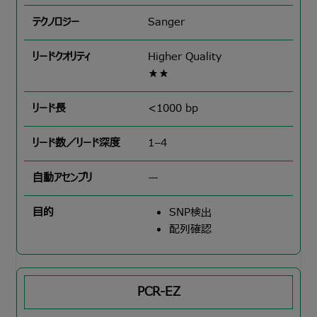
Sanger
Higher Quality
★★
<1000 bp
1–4
—
SNP検出
配列確認
PCR-EZ