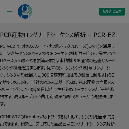
Skip
to
お見積|ご注文
content
PCR産物ロングリードシーケンス解析 – PCR-EZ
PCR-EZは、オックスフォード・ナノポア・テクノロジーズ(ONT)を活用し
たロングリードNGSベースのPCRシーケンス解析サービスで、最大25キ
ロベース(kb)までの精製済みまたは未精製PCR産物の迅速なシーケ
ンシング機能を提供します。従来のシーケンシング技術(サンガーシー
ケンシングなど)は最大1,000塩基対程度までの鎖長に制限されるこ
とが多いのに対し、当社のPCR-EZサービスは、PCR産物の全長をス
クリーニングし、1-3営業日以内に包括的なシーケンシングデータを取
得する、高スループットで費用対効果の高いソリューションを提供しま
す。
GENEWIZのDropboxネットワークを利用して、サンプルを簡単に提
出できます。研究ニーズに応じた高品質なロングリードシーケンス解析