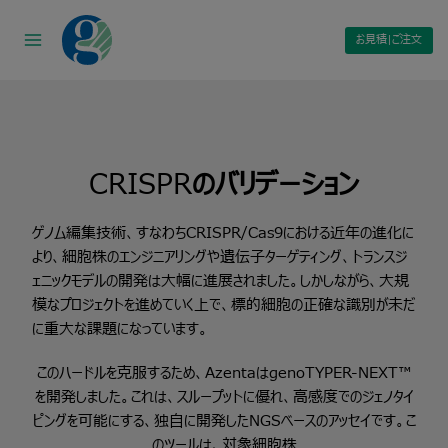
Skip
to
お見積|ご注文
content
CRISPR
のバリデーション
ゲノム編集技術、すなわちCRISPR/Cas9における近年の進化に
より、細胞株のエンジニアリングや遺伝子ターゲティング、トランスジ
ェニックモデルの開発は大幅に進展されました。しかしながら、大規
模なプロジェクトを進めていく上で、標的細胞の正確な識別が未だ
に重大な課題になっています。
このハードルを克服するため、AzentaはgenoTYPER-NEXT™
を開発しました。これは、スループットに優れ、高感度でのジェノタイ
ピングを可能にする、独自に開発したNGSベースのアッセイです。こ
のツールは、対象細胞株