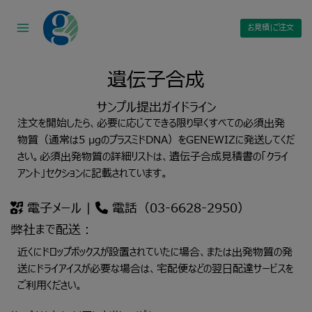
Skip
to
お見積|ご注文
content
遺伝子合成
サンプル提出ガイドライン
注文を開始したら、必要に応じてできる限り早くすべての必須出発
物質（通常は5 µgのプラスミドDNA）をGENEWIZに発送してくだ
さい。必須出発物質の詳細リストは、遺伝子合成見積書の「クライ
アント」セクションに記載されています。
電子メール
|
電話（03-6628-2950）
弊社まで配送：
近くにドロップボックスが設置されていたに場合、または出発物質の発
送にドライアイスが必要な場合は、宅配便などの翌日配達サービスを
ご利用ください。