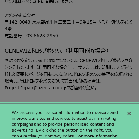
サンプルはすべて以下に直送してください。
アゼンタ株式会社
〒142-0043 東京都品川区二葉二丁目9番15号 NFパークビルディング
4階
電話番号：03-6628-2950
GENEWIZドロップボックス（利用可能な場合）
室温でも安定している出発物質については、GENEWIZドロップボックスを介
して提出できます（利用可能な場合）。 サンプルには、印刷したオンライン
「注文概要」のページを同封してください。ドロップボックスの集荷を依頼される
場合、またはドロップボックスについてご質問がある場合は、
Project.Japan@azenta.com
までご連絡ください。
We process your personal information to measure and
improve our sites and service, to assist our marketing
campaigns and to provide personalized content and
〒142-0043 東京都品川区二葉二丁目9番15号 NFパークビルディング
advertising. By clicking the button on the right, you
4階
can exercise your privacy rights. For more information