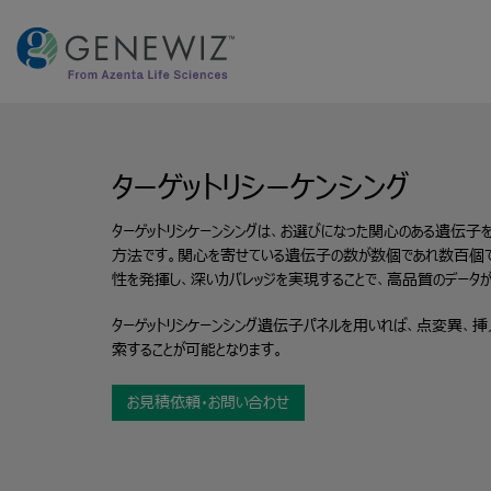
Skip
to
content
ターゲットリシーケンシング
ターゲットリシケーンシングは、お選びになった関心のある遺伝
方法です。関心を寄せている遺伝子の数が数個であれ数百個であ
性を発揮し、深いカバレッジを実現することで、高品質のデータ
ターゲットリシケーンシング遺伝子パネルを用いれば、点変異、
索することが可能となります。
お見積依頼・お問い合わせ