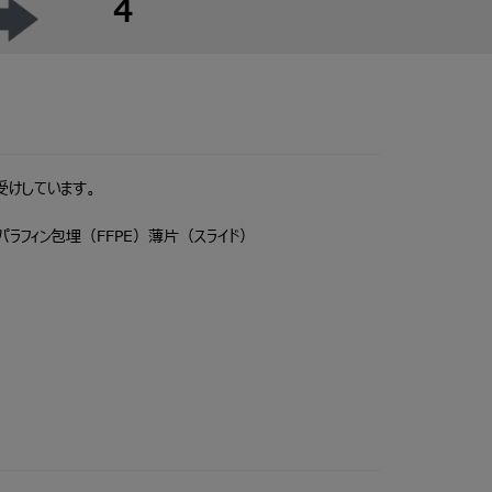
4
受けしています。
 パラフィン包埋（FFPE）薄片（スライド）