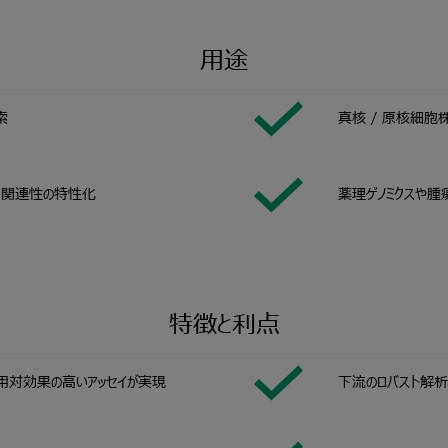
用途
索
真核 / 原核細
的関連性の特性化
薬理ゲノミクスや
特徴と利点
用対効果の高いアッセイが実現
下流のロバスト解析