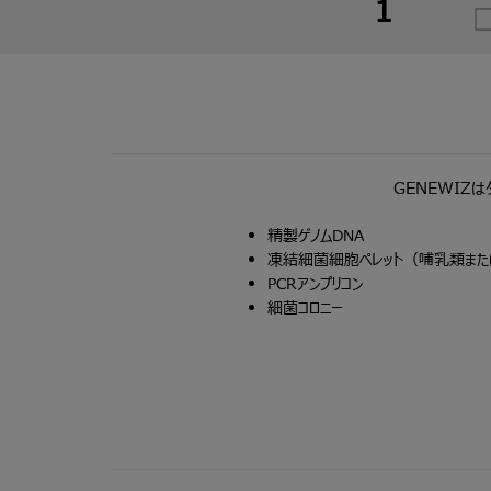
1
GENEWIZ
精製ゲノムDNA
凍結細菌細胞ペレット（哺乳類ま
PCRアンプリコン
細菌コロニー