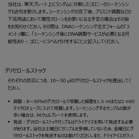
当社は、寒天プレート上にランダムに分散したコロニーのシーケンシン
グもお引き受けします。シーケンシングの完了後、プラスミド調製などの
下流用途において陽性クローンをお使いになる予定の場合はその旨
をお知らせください。その際は、DNAシーケンシング注文フォームの「コ
メント」欄に、「シーケンシング後にDNA調製サービスが必要となる可
能性あり – コロニーにラベル付けをすること」と記入してください。
グリセロールストック
それぞれの反応につき、10～50 µlのグリセロールストックを提出してく
ださい。
調製：8～30%のグリセロールで培養した細菌を1.5 mlまたは2 mlの
マイクロチューブに入れて用意します。シーケンシングするサンプルの数が
多い場合は、96ウェルプレートを使用します。
発送：グリセロールストックサンプルはドライアイスを用いて発送する必要
があります。当社は土曜日にサンプルを受領していないため、金曜日にグ
リセロールストックを発送するのは避けてください。また、ドライアイスが入っ