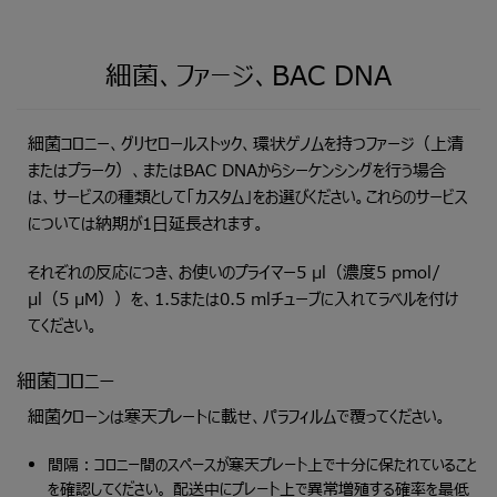
細菌、ファージ、BAC DNA
細菌コロニー、グリセロールストック、環状ゲノムを持つファージ（上清
またはプラーク）、またはBAC DNAからシーケンシングを行う場合
は、サービスの種類として「カスタム」をお選びください。これらのサービス
については納期が1日延長されます。
それぞれの反応につき、お使いのプライマー5 µl（濃度5 pmol/
µl（5 µM））を、1.5または0.5 mlチューブに入れてラベルを付け
てください。
細菌コロニー
細菌クローンは寒天プレートに載せ、パラフィルムで覆ってください。
間隔：コロニー間のスペースが寒天プレート上で十分に保たれていること
を確認してください。 配送中にプレート上で異常増殖する確率を最低