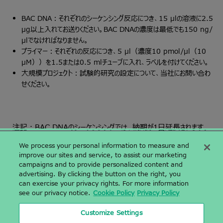
BAC DNA：それぞれのシーケンシング反応につき、15 µlの溶液に2.5
µg以上入れてお送りください。BAC DNAの濃度は最低でも150 ng/
µlでなければなりません。
プライマー：それぞれの反応につき、5 µl（濃度10 pmol/µl（10
µM））を1.5または0.5 mlチューブに入れ、ラベルを付けてください。
大規模プロジェクト：試験的研究の設定について、当社にお問い合わ
せください。
注記：BAC DNAのシーケンシングでは、納期が1日延長されます。
We process your personal information to measure and
improve our sites and service, to assist our marketing
campaigns and to provide personalized content and
〒142-0043 東京都品川区二葉二丁目9番15号 NFパークビルディング
advertising. By clicking the button on the right, you
4階
can exercise your privacy rights. For more information
NF Park Building 4F, 2-9-15, Futaba, Shinagawa-ku, Tokyo,
see our privacy notice.
Cookie Policy
Privacy Policy
Japan 1420043
03-6628-2950
|
03-6628-2951
|
Customize Settings