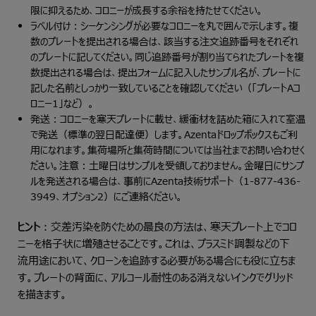
限に抑えるため、コロニーが成長する余裕を持たせてください。
ラベル付け：シーケンシングが必要なコロニーを丸で囲んで示します。複
数のプレートを提出される場合は、該当する注文追跡番号をそれぞれ
のプレートに記してください。同じ追跡番号が割り当てられたプレートを複
数提出される場合は、提出フォームに記入したサンプル名が、プレートに
記した名前としっかり一致していることを確認してください（「プレートAコ
ロニー1」など）。
発送：コロニーを寒天プレートに載せ、緩衝材を詰めた箱に入れて室温
で発送（標準の翌日配達便）します。Azentaドロップボックスもご利
用になれます。集荷場所と集荷時間については当社までお問い合わせく
ださい。注意：土曜日はサンプルを受領しておりません。金曜日にサンプ
ルを発送される場合は、事前にAzenta技術サポート（1-877-436-
3949、オプション2）にご連絡ください。
ヒント
：交差汚染を防ぐための最良の方法は、寒天プレート上でコロ
ニーを格子状に増殖させることです。これは、プラスミド調製などの下
流用途において、クローンを追跡する必要がある場合にも役に立ちま
す。プレートの背面に、アルコール耐性のある消えないインクでグリッド
を描きます。