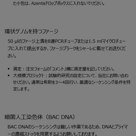
た小包は、Azentaドロップボックスに入れないでください。
環状ゲノムを持つファージ
50 µlのファージ上清を8連PCRチューブまたは1.5 mlマイクロチュー
ブに入れて提出するか、ファージプラークをシャーレに載せてお送りくだ
さい。
滴定：注文フォームの「コメント」欄に滴定量を記してください。
大規模プロジェクト：試験的研究の設定について、当社にお問い合わ
せください。通常は希釈を3～4回行い、最適なシーケンシング条件を特
定します。
細菌人工染色体（BAC DNA）
BAC DNAのシーケンシングは難しい作業であるため、DNAとプライマ
ーの濃縮ストックを用意するようお願いしております。